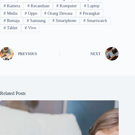
#
Kamera
#
Kecanduan
#
Komputer
#
Laptop
#
Media
#
Oppo
#
Orang Dewasa
#
Perangkat
#
Remaja
#
Samsung
#
Smartphone
#
Smartwatch
#
Tablet
#
Vivo
PREVIOUS
NEXT
Related Posts