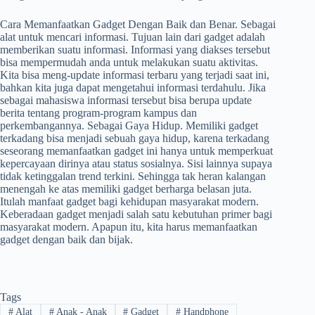
Cara Memanfaatkan Gadget Dengan Baik dan Benar. Sebagai
alat untuk mencari informasi. Tujuan lain dari gadget adalah
memberikan suatu informasi. Informasi yang diakses tersebut
bisa mempermudah anda untuk melakukan suatu aktivitas.
Kita bisa meng-update informasi terbaru yang terjadi saat ini,
bahkan kita juga dapat mengetahui informasi terdahulu. Jika
sebagai mahasiswa informasi tersebut bisa berupa update
berita tentang program-program kampus dan
perkembangannya. Sebagai Gaya Hidup. Memiliki gadget
terkadang bisa menjadi sebuah gaya hidup, karena terkadang
seseorang memanfaatkan gadget ini hanya untuk memperkuat
kepercayaan dirinya atau status sosialnya. Sisi lainnya supaya
tidak ketinggalan trend terkini. Sehingga tak heran kalangan
menengah ke atas memiliki gadget berharga belasan juta.
Itulah manfaat gadget bagi kehidupan masyarakat modern.
Keberadaan gadget menjadi salah satu kebutuhan primer bagi
masyarakat modern. Apapun itu, kita harus memanfaatkan
gadget dengan baik dan bijak.
Tags
#
Alat
#
Anak - Anak
#
Gadget
#
Handphone