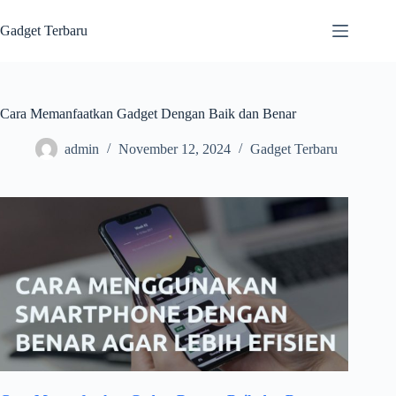
Skip
to
Gadget Terbaru
content
Cara Memanfaatkan Gadget Dengan Baik dan Benar
admin
November 12, 2024
Gadget Terbaru