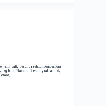
 yang baik, pastinya selalu memberikan
ng baik. Namun, di era digital saat ini,
i orang…