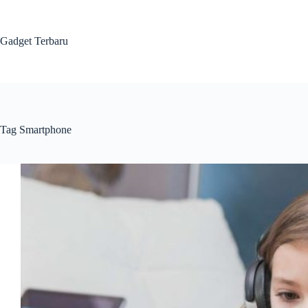
Skip
to
content
Gadget Terbaru
Tag
Smartphone