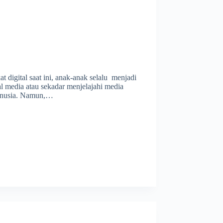
 digital saat ini, anak-anak selalu menjadi
al media atau sekadar menjelajahi media
manusia. Namun,…