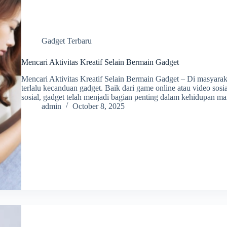
Gadget Terbaru
Mencari Aktivitas Kreatif Selain Bermain Gadget
Mencari Aktivitas Kreatif Selain Bermain Gadget – Di masyarakat
terlalu kecanduan gadget. Baik dari game online atau video sosi
sosial, gadget telah menjadi bagian penting dalam kehidupan 
admin
October 8, 2025