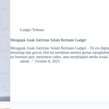
Gadget Terbaru
Mengajak Anak Aktivitas Selain Bermain Gadget
Mengajak Anak Aktivitas Selain Bermain Gadget – Di era digital
teknologi dan gawai. Hal ini membuat mereka gemar menghabisk
itu bermain gim, menonton video, atau menjelajahi media sosia
admin
October 8, 2025