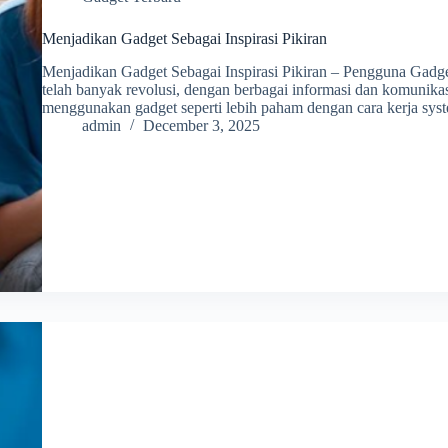
Menjadikan Gadget Sebagai Inspirasi Pikiran
Menjadikan Gadget Sebagai Inspirasi Pikiran – Pengguna Gad
telah banyak revolusi, dengan berbagai informasi dan komunikas
menggunakan gadget seperti lebih paham dengan cara kerja sy
admin
December 3, 2025