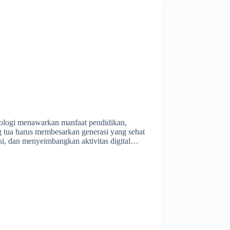
ologi menawarkan manfaat pendidikan,
g tua harus membesarkan generasi yang sehat
si, dan menyeimbangkan aktivitas digital…