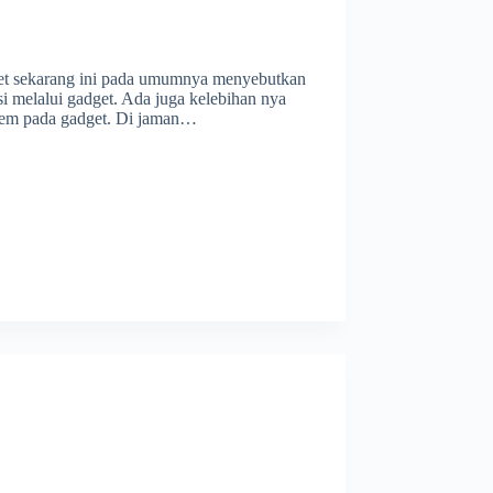
get sekarang ini pada umumnya menyebutkan
i melalui gadget. Ada juga kelebihan nya
stem pada gadget. Di jaman…