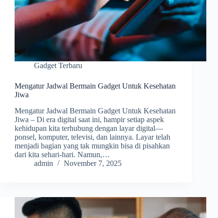
Gadget Terbaru
Mengatur Jadwal Bermain Gadget Untuk Kesehatan
Jiwa
Mengatur Jadwal Bermain Gadget Untuk Kesehatan
Jiwa – Di era digital saat ini, hampir setiap aspek
kehidupan kita terhubung dengan layar digital—
ponsel, komputer, televisi, dan lainnya. Layar telah
menjadi bagian yang tak mungkin bisa di pisahkan
dari kita sehari-hari. Namun,…
admin
November 7, 2025