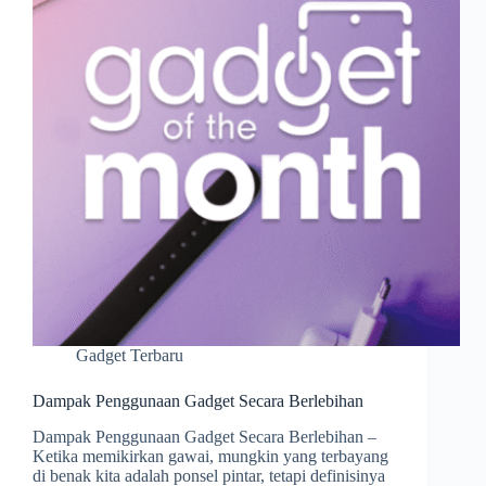
Gadget Terbaru
Dampak Penggunaan Gadget Secara Berlebihan
Dampak Penggunaan Gadget Secara Berlebihan –
Ketika memikirkan gawai, mungkin yang terbayang
di benak kita adalah ponsel pintar, tetapi definisinya