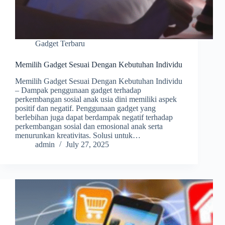
Gadget Terbaru
Memilih Gadget Sesuai Dengan Kebutuhan Individu
Memilih Gadget Sesuai Dengan Kebutuhan Individu
– Dampak penggunaan gadget terhadap
perkembangan sosial anak usia dini memiliki aspek
positif dan negatif. Penggunaan gadget yang
berlebihan juga dapat berdampak negatif terhadap
perkembangan sosial dan emosional anak serta
menurunkan kreativitas. Solusi untuk…
admin
July 27, 2025