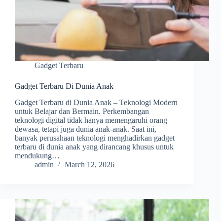
Gadget Terbaru
Gadget Terbaru Di Dunia Anak
Gadget Terbaru di Dunia Anak – Teknologi Modern
untuk Belajar dan Bermain. Perkembangan
teknologi digital tidak hanya memengaruhi orang
dewasa, tetapi juga dunia anak-anak. Saat ini,
banyak perusahaan teknologi menghadirkan gadget
terbaru di dunia anak yang dirancang khusus untuk
mendukung…
admin
March 12, 2026