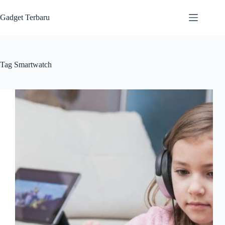
Skip
to
Gadget Terbaru
content
Tag
Smartwatch